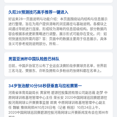
久旺28预测技巧高手推荐一键进入
好运来28—页面说明与功能介绍：本页面围绕站内结构与信息展示
进行整理，旨在为用户提供清晰的浏览路径与基础说明。各模块之
间通过导航进行连接，形成较为清晰的信息层级结构。部分数据内
容会根据系统更新策略进行调整，展示形式可能存在变化。问：如
何快速找到所需内容？答：页面中的数据主要用于信息展示，具体
含义可参考规则说明部分。所有…
男篮亚洲杯中国队险胜巴林队
日前，中国乒协官方公布了全运会决赛阶段参赛球员名单，世界前
三名马龙、樊振东、许昕及拥有众多粉丝的张继科都在名单上。
34岁张治猷10分58秒获垂直马拉松赛第一
河南省体育局副局长 黄家明 碧源控股集团有限公司副总裁 赵梦 中
原网球训练基地管理中心主任 荣长安 2020中国网球巡回赛碧源控
股河南网球公开赛赛事监督 郎爽 中原网球训练基地管理中心副主
任 魏敏 豫体网郑州10月26日电（记者 杨旭）10月24日上午，
2020中国网球巡回赛碧源控股河南网球公开赛新闻发布会在郑州市