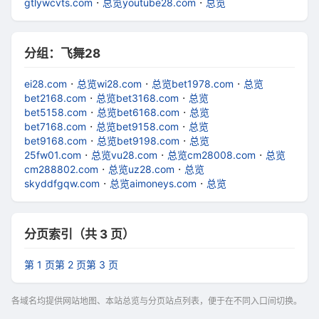
·
·
gtlywcvts.com
总览
youtube28.com
总览
分组：飞舞28
·
·
·
ei28.com
总览
wi28.com
总览
bet1978.com
总览
·
·
bet2168.com
总览
bet3168.com
总览
·
·
bet5158.com
总览
bet6168.com
总览
·
·
bet7168.com
总览
bet9158.com
总览
·
·
bet9168.com
总览
bet9198.com
总览
·
·
·
25fw01.com
总览
vu28.com
总览
cm28008.com
总览
·
·
cm288802.com
总览
uz28.com
总览
·
·
skyddfgqw.com
总览
aimoneys.com
总览
分页索引（共 3 页）
第 1 页
第 2 页
第 3 页
各域名均提供网站地图、本站总览与分页站点列表，便于在不同入口间切换。