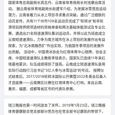
国家体育总局副局长高志丹、云南省体育局局长何池康出席活
动。 据云南省体育局副局长赵建军介绍，为发掘冰雪竞技运动
潜力，云南省着力从冰上项目寻求重点突破。通过广泛细致的
动员宣传，共有11个州市109名运动员完成了“轮转冰”和非轮
滑项目跨界跨项选材的资格审查和两次基础体能测试及专业比
赛，遴选出21名短道速滑队集训运动员，并将以此为班底成立
云南短道速滑队，力争为南方城市在冰上项目的发展作出有益
探索，为“北冰南展西扩”作出实效，为我国冬季项目的发展作
出贡献。 活动中，中国滑冰协会为红塔体育中心授牌，协会主
席、中国短道速滑队主教练李琰表示，国家队已连续11年来红
塔基地夏训，队伍成绩得到了提高。云南成立短道速滑队是用
实际行动践行习总书记“3亿人参与冰雪运动”的号召。 授牌仪
式结束后，2017/2018轮转冰国际公开赛暨2022冬奥会后备人
才选拔赛——云南赛区比赛在红塔体育中心打响，来自云南、
重庆、福建、成都等省区市的代表队参赛。
钱江晚报也第一时间送去了关怀。2019年1月23日，钱江晚报
体育健康联合党支部部分党员也在党支部书记康凯的带领下，