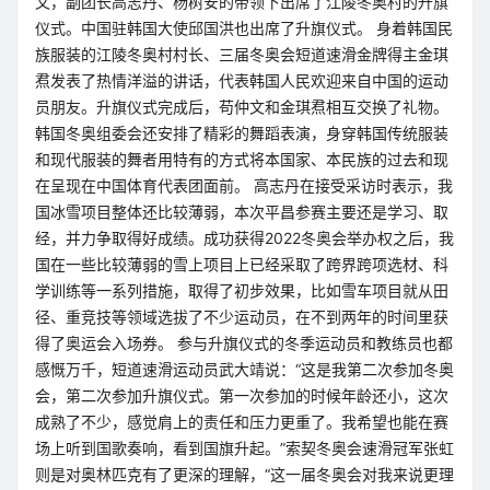
文，副团长高志丹、杨树安的带领下出席了江陵冬奥村的升旗
仪式。中国驻韩国大使邱国洪也出席了升旗仪式。 身着韩国民
族服装的江陵冬奥村村长、三届冬奥会短道速滑金牌得主金琪
焄发表了热情洋溢的讲话，代表韩国人民欢迎来自中国的运动
员朋友。升旗仪式完成后，苟仲文和金琪焄相互交换了礼物。
韩国冬奥组委会还安排了精彩的舞蹈表演，身穿韩国传统服装
和现代服装的舞者用特有的方式将本国家、本民族的过去和现
在呈现在中国体育代表团面前。 高志丹在接受采访时表示，我
国冰雪项目整体还比较薄弱，本次平昌参赛主要还是学习、取
经，并力争取得好成绩。成功获得2022冬奥会举办权之后，我
国在一些比较薄弱的雪上项目上已经采取了跨界跨项选材、科
学训练等一系列措施，取得了初步效果，比如雪车项目就从田
径、重竞技等领域选拔了不少运动员，在不到两年的时间里获
得了奥运会入场券。 参与升旗仪式的冬季运动员和教练员也都
感慨万千，短道速滑运动员武大靖说：“这是我第二次参加冬奥
会，第二次参加升旗仪式。第一次参加的时候年龄还小，这次
成熟了不少，感觉肩上的责任和压力更重了。我希望也能在赛
场上听到国歌奏响，看到国旗升起。”索契冬奥会速滑冠军张虹
则是对奥林匹克有了更深的理解，“这一届冬奥会对我来说更理