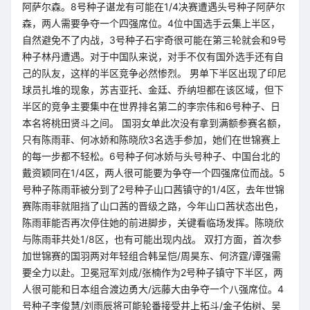
阿萨尔森。8号种子谌龙有可能在1/4决赛遭遇头号种子阿萨尔
森，两人需要争夺一个四强席位。4位中国选手云集上半区，
自然避免不了内战，3号种子石宇奇很可能在第三轮就会和9号
种子林丹遭遇。对于中国队来说，对手不仅有国外选手还有自
己的队友，这样的半区竞争必然惨烈。 男单下半区出现了印尼
球员扎堆的现象，苏吉亚托、金廷、乔纳坦都在该区域，但下
半区的竞争主要集中在世界排名第二的李宗伟和6号种子、日
本名将桃田贤斗之间。 国羽女单此次没有拿到满额参赛名额，
只有陈雨菲、何冰娇和陈晓欣3名选手参加，她们在世锦赛上
的每一步都不轻松。6号种子何冰娇与头号种子、中国台北的
戴资颖同在1/4区，两人很可能要为争夺一个四强席位而战。5
号种子陈雨菲被分到了2号种子山口茜镇守的1/4区，去年世锦
赛陈雨菲就阻挡了山口茜的晋级之路，今年山口茜状态出色，
陈雨菲能否再次停住她的前进脚步，关键看临场发挥。陈晓欣
与陈雨菲共处1/8区，也有可能出现内战。 双打方面，首次参
加世锦赛的国羽两对年轻组合韩呈恺/周昊东、何济霆/谭强需
要全力以赴。卫冕冠军刘成/张楠作为2号种子镇守下半区，两
人很可能和日本组合渡边勇大/远藤大由争夺一个八强席位。4
号种子李俊慧/刘雨辰将可能轮番接受井上拓斗/金子佑树、吴