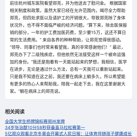
前往杭州城东医院看望郑亮，并为他送去了慰问金。 根据国家
相关制度和政策，虽然大家已经在允许范围内，竭尽全力帮助
郑亮，但四处求医以及请护工的开销很大，导致郑亮除了身体
状况外，也不得不面临严峻的经济问题。“算下来，除去医保报
销的部分，一年的护工费加医药费，至少要15万，这还不算日
常的生活费用。” 来自各界的种种帮助，让郑亮觉得很感动。
“领导、同事们也时常来看望我，真的非常感谢他们！” 最近，
郑亮办下了二级残疾症，但他依然无法接受这样一个被命运强
加的身份。“我还是抱着有一天能站起来的梦想，我相信，医学
在进步，无论是通过什么方法，总有一天我可以重新站起来。
只是我不知道在这之前，我还要在病床上躺多久，所以希望能
有更多的热心人来帮助我，陪我一起走下去，我在这里谢谢大
家。”躺在病床上的郑亮说。
相关阅读
全国大学生桥牌锦标赛郑州发牌
34岁张治猷10分58秒获垂直马拉松赛第一
5亿观众观看北京冬奥会开幕式
人民日报：让体育伴随孩子健康成长