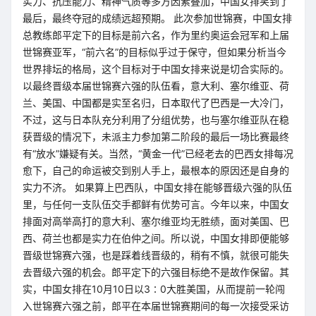
实力、抗压能力、精神气质等多方因素叠加，中国女排笑到了
最后，最终夺冠的成绩远超预期。 此次参加世锦赛，中国女排
总教练郎平定下的目标是前六名，作为里约奥运会冠军和上届
世锦赛亚军，“前六名”的目标似乎过于保守，但如果分析当今
世界排坛的格局，这个目标对于中国女排来说是切合实际的。
以最终晋级本届世锦赛六强的队伍看，意大利、塞尔维亚、荷
兰、美国、中国都是实至名归，日本取代了巴西是一大冷门，
不过，这与日本队充分利用了分组优势，也与塞尔维亚队在稳
获晋级的情况下，未派主力参加第二阶段的最后一场比赛最终
有“放水”嫌疑有关。当然，“黄金一代”已经老去的巴西女排每况
愈下，自己的命运被交到别人手上，最根本的原因还是自身的
实力不济。 如果算上巴西队，中国女排在能够晋级六强的队伍
里，与任何一支队伍交手都鲜有优势可言。今年以来，中国女
排面对高举高打的意大利、塞尔维亚均无胜绩，面对美国、巴
西、荷兰也都是实力在伯仲之间。所以说，中国女排即便能够
晋级世锦赛六强，也是踩着线晋级的，稍有不慎，就很可能失
去晋级六强的机会。郎平定下的六强目标绝不是故作保留。其
实，中国女排在10月10日以3∶0大胜美国，从而提前一轮闯
入世锦赛六强之前，郎平在本届世锦赛期间的每一次接受采访