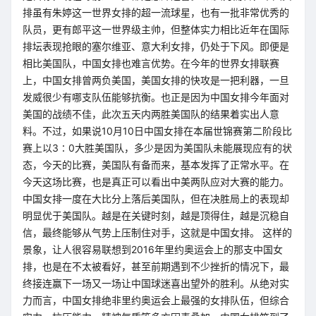
排虽有朱婷这一世界女排的超一流球星，也有一批非常优秀的
队员，更有郎平这一世界级主帅，但整体实力相比近年在国际
排坛表现抢眼的塞尔维亚、意大利女排，仍处于下风。即便是
相比美国队，中国女排也难言优势。在今年的世界女排联赛
上，中国女排曾两负美国，美国女排的快攻是一把利器，一旦
发威很少有哪支队伍能够抗衡。也正是因为中国女排今年面对
美国的战绩不佳，此次五天内两胜美国队的结果着实出人意
料。不过，如果说10月10日中国女排在本届世锦赛第二阶段比
赛上以3∶0大胜美国队，多少是因为美国队未能展现应有的状
态，今天的比赛，美国队有备而来，基本发挥了正常水平。在
今天这场比赛，也是真正可以看出中美两队应对大赛的能力。
中国女排一度在大比分上落后美国队，但在决胜局上的表现却
明显优于美国队。越是在关键时刻，越是顶得住，越是沉稳自
信，最终能够从气势上压制住对手，这就是中国女排。 这样的
景象，让人很容易联想到2016年里约奥运会上的那支中国女
排，也是在不太被看好，甚至前期遇到不少挫折的情况下，最
终接连赢下一场又一场让中国球迷喜出望外的胜利。从绝对实
力而言，中国女排绝非里约奥运会上最强的女排队伍，但综合