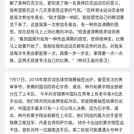
解了奥林匹克文化，更知道了做一名奥林匹克运动员的意义，
我希望能在这十几天里感受这里的气氛。”花样滑冰运动员金杨
是首次参加冬奥会，“刚才国歌一响起，我就感觉自己的眼泪要
流下来了。这是我第一次参加冬奥会，有一种热血沸腾的感
觉，现在就有马上上场比赛的冲动。”短道速滑教练李琰则表
示，“看到国旗升起有一种热血沸腾的感觉，觉得很神圣，比赛
马上就要开始了，我相信我和运动员都有这样的状态。对我来
说每次冬奥会都是第一次，路要一步一步走，事情要一点一点
做，这两天就是专注自己的比赛。”（林剑王晶何青汉）
7月17日，2018年南京羽毛球世锦赛抽签出炉，备受关注的男
单争夺，参赛的国羽四将石宇奇、谌龙、林丹和黄宇翔全部被
分在了上半区。 今年的世锦赛中国队在男单上有老中青4位选
手出战，他们将共同向金牌发起冲击。但是随着抽签结果的出
炉，中国选手最多只有一人可以闯入决赛，因为石宇奇、谌
龙、林丹和黄宇翔全部都在上半区，他们同组的最大对手是世
锦赛卫冕冠军、丹麦名将阿萨尔森。 持外卡出战的黄宇翔签运
不佳，首轮对阵一位越南选手后，第二轮就可能遭遇头号种子