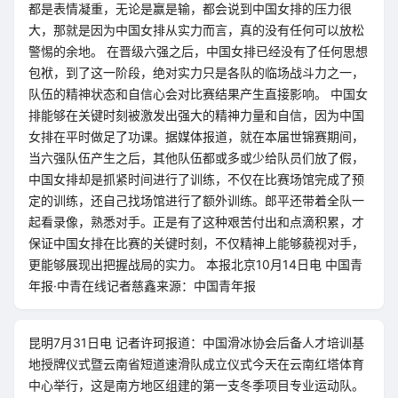
都是表情凝重，无论是赢是输，都会说到中国女排的压力很
大，那就是因为中国女排从实力而言，真的没有任何可以放松
警惕的余地。 在晋级六强之后，中国女排已经没有了任何思想
包袱，到了这一阶段，绝对实力只是各队的临场战斗力之一，
队伍的精神状态和自信心会对比赛结果产生直接影响。 中国女
排能够在关键时刻被激发出强大的精神力量和自信，因为中国
女排在平时做足了功课。据媒体报道，就在本届世锦赛期间，
当六强队伍产生之后，其他队伍都或多或少给队员们放了假，
中国女排却是抓紧时间进行了训练，不仅在比赛场馆完成了预
定的训练，还自己找场馆进行了额外训练。郎平还带着全队一
起看录像，熟悉对手。正是有了这种艰苦付出和点滴积累，才
保证中国女排在比赛的关键时刻，不仅精神上能够藐视对手，
更能够展现出把握战局的实力。 本报北京10月14日电 中国青
年报·中青在线记者慈鑫来源：中国青年报
昆明7月31日电 记者许珂报道：中国滑冰协会后备人才培训基
地授牌仪式暨云南省短道速滑队成立仪式今天在云南红塔体育
中心举行，这是南方地区组建的第一支冬季项目专业运动队。