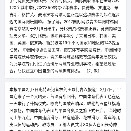
手们提供更多的比赛、交流的机会。国际网联每年在全球超过
120个城市举行超过350站青少年赛事，费德勒、罗迪克、辛
吉斯、格拉芙、麦肯罗等网球明星正是以这项赛事为起点逐步
迈向国际网坛巅峰。 据了解，2017国际网联青少年网球巡回
赛南京站将于8月6日结束，分比赛资格赛和正赛。竞赛内容包
括男女单、双打比赛。该项赛事吸引了来自日本、韩国、美
国、英国、俄罗斯、新加坡等19个不同国家和地区的142名运
动员。 中国网球协会副主席、南京体育学院副院长、中国网球
学院院长蒋宏伟表示，青少年网球基础教育这两年发展较快，
为此学院专门引进了西班牙网球专业培训学校，希望通过磨
合，尽快建立中国自身的网球训练体系。 （刘 敏）
本报平昌2月7日电特派记者林剑王晶何青汉报道：2月7日，平
昌迎来了一个大晴天，气温有所回升，中国体育代表团也在这
一天举行了升旗仪式。嘹亮的国歌声响起，鲜艳的五星红旗随
风飘扬，中国体育代表团的平昌冬奥会之旅正式开启。 当地时
间上午九点，中国速度滑冰、短道速滑、花样滑冰、雪车等几
支队伍的运动员、教练员、团部人员共计80多人在团长苟仲