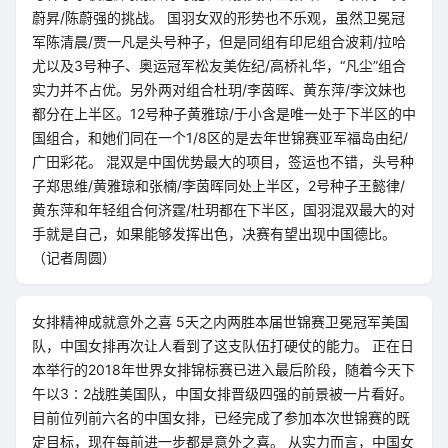
蔚昇/陈蔚强的挑战。 国羽女双的形势也不乐观，虽然卫冕冠
军陈清晨/贾一凡是头号种子，但是同组有印尼组合波莉/拉哈
尤以及3号种子、奥运冠军松友美佐纪/高桥礼华，“凡尘”组合
实力并不占优。另外两对组合杜玥/李茵晖、黄东萍/李汶妹也
都分在上半区。12号种子黄雅琼/于小含是唯一处于下半区的中
国组合，和她们同在一个1/8区的是去年世锦赛亚军福岛由纪/
广田彩花。 混双是中国优势最大的项目，签运也不错，头号种
子郑思维/黄雅琼和张楠/李茵晖同处上半区，2号种子王懿律/
黄东萍和年轻组合何济霆/杜玥都在下半区，国羽混双最大的对
手就是自己，如果能够发挥出色，决赛有望出现中国德比。
（记者周圆）
女排精神成就意外之喜 5天之内两胜本届世锦赛卫冕冠军美国
队，中国女排再次让人看到了这支队伍打硬仗的能力。 正在日
本举行的2018年世界女排锦标赛已进入最后阶段，随着今天下
午以3∶2战胜美国队，中国女排晋级四强的前景被一片看好。
目前位列前六名的中国女排，已经完成了参加本次世锦赛的既
定目标，现在每前进一步都是意外之喜。 从实力而言，中国女